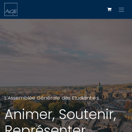
Se rendre au contenu
L'Assemblée Générale des Etudiant·e·s
Animer, Soutenir,
Représenter